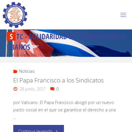
S
T
C
-
S
O
L
I
D
A
R
I
D
A
D
D
E
T
R
A
B
A
J
A
D
O
R
E
S
C
U
B
A
N
O
S
POR CUBA Y LOS TRABAJADORES
Noticias
El Papa Francisco a los Sindicatos
28 junio, 2017
0
por Vaticano. El Papa Francisco abogó por un nuevo
pacto social en el que se garantice el derecho a una
…
Continua leyendo