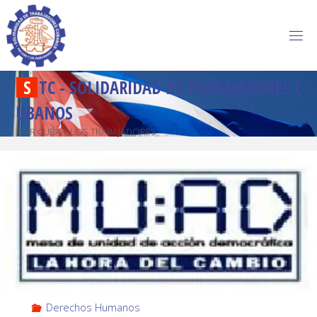
S
T
C
-
S
O
L
I
D
A
R
I
D
A
D
D
E
T
R
A
B
A
J
A
D
O
R
E
S
C
U
B
A
N
O
S
POR CUBA Y LOS TRABAJADORES
Derechos Humanos