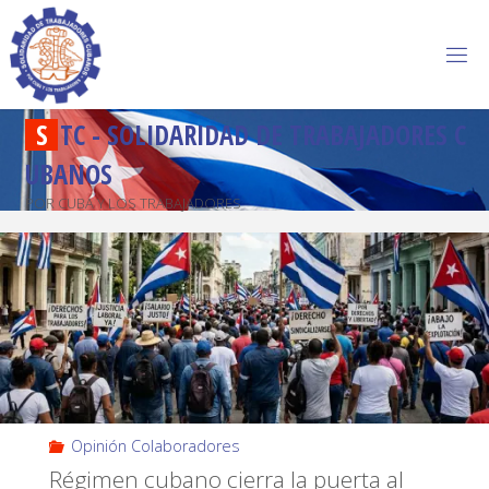
S
T
C
-
S
O
L
I
D
A
R
I
D
A
D
D
E
T
R
A
B
A
J
A
D
O
R
E
S
C
U
B
A
N
O
S
POR CUBA Y LOS TRABAJADORES
Opinión Colaboradores
Régimen cubano cierra la puerta al