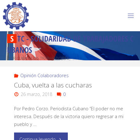
S
T
C
-
S
O
L
I
D
A
R
I
D
A
D
D
E
T
R
A
B
A
J
A
D
O
R
E
S
C
U
B
A
N
O
S
POR CUBA Y LOS TRABAJADORES
Opinión Colaboradores
Cuba, vuelta a las cucharas
26 marzo, 2018
0
Por Pedro Corzo. Periodista Cubano “El poder no me
interesa. Después de la victoria quiero regresar a mi
pueblo y …
Continua leyendo