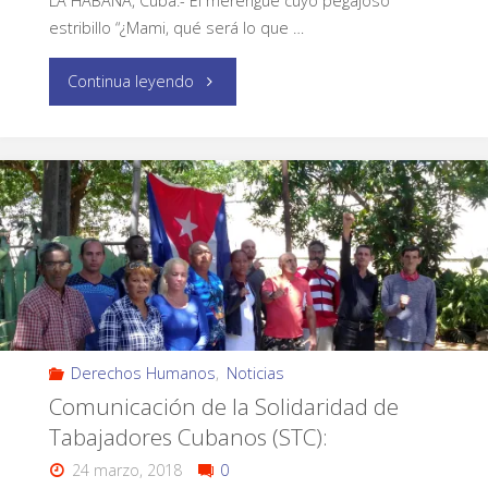
LA HABANA, Cuba.- El merengue cuyo pegajoso
estribillo “¿Mami, qué será lo que …
Continua leyendo
Derechos Humanos
,
Noticias
Comunicación de la Solidaridad de
Tabajadores Cubanos (STC):
24 marzo, 2018
0