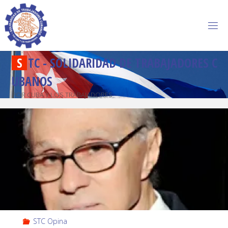
S
T
C
-
S
O
L
I
D
A
R
I
D
A
D
D
E
T
R
A
B
A
J
A
D
O
R
E
S
C
U
B
A
N
O
S
POR CUBA Y LOS TRABAJADORES
STC Opina