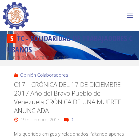
S
T
C
-
S
O
L
I
D
A
R
I
D
A
D
D
E
T
R
A
B
A
J
A
D
O
R
E
S
C
U
B
A
N
O
S
POR CUBA Y LOS TRABAJADORES
Opinión Colaboradores
C17 – CRÓNICA DEL 17 DE DICIEMBRE
2017 Año del Bravo Pueblo de
Venezuela CRÓNICA DE UNA MUERTE
ANUNCIADA
19 diciembre, 2017
0
Mis queridos amigos y relacionados, faltando apenas