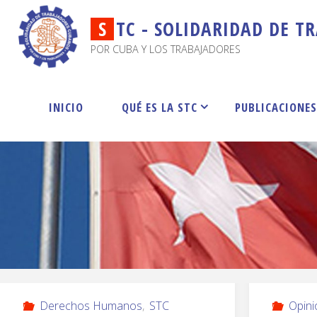
S
T
C
-
S
O
L
I
D
A
R
I
D
A
D
D
E
T
R
POR CUBA Y LOS TRABAJADORES
INICIO
QUÉ ES LA STC
PUBLICACIONE
Derechos Humanos
,
STC
Opini