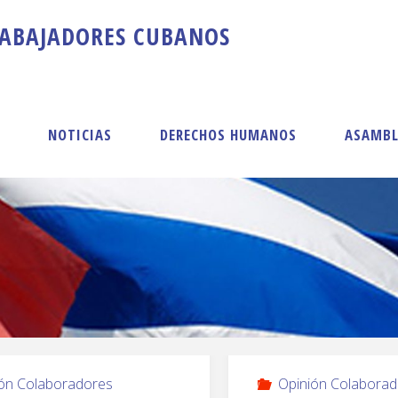
A
B
A
J
A
D
O
R
E
S
C
U
B
A
N
O
S
S
NOTICIAS
DERECHOS HUMANOS
ASAMBL
ón Colaboradores
Opinión Colaborad