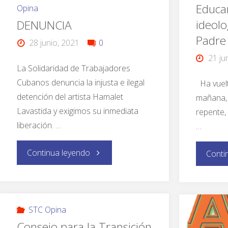
Educa
Opina
ideolo
DENUNCIA
Padre 
28 junio, 2021
0
21 ju
La Solidaridad de Trabajadores
Cubanos denuncia la injusta e ilegal
Ha vuelt
detención del artista Hamalet
mañana, 
Lavastida y exigimos su inmediata
repente, 
liberación. …
…
Continua leyendo
Conti
STC Opina
Consejo para la Transición