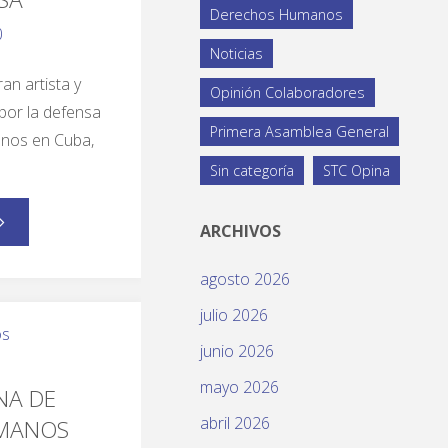
Derechos Humanos
0
Noticias
ran artista y
Opinión Colaboradores
por la defensa
Primera Asamblea General
nos en Cuba,
Sin categoría
STC Opina
ARCHIVOS
agosto 2026
julio 2026
os
junio 2026
mayo 2026
NA DE
abril 2026
MANOS