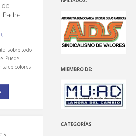
AFILIADOS:
 del
l Padre
0
uto, sobre todo
se. Puede
nita de colores
MIEMBRO DE:
CATEGORÍAS
SA