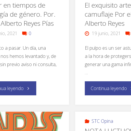
r en tiempos de
El exquisito arte
gía de género. Por.
camuflaje Por e
Alberto Reyes Pías
Alberto Reyes
nio, 2021
0
19 junio, 2021
o a pasar. Un día, una
El pulpo es un ser ast
nos hemos levantado y, de
a la hora de proteger
sin previo aviso ni consulta,
generar una gama infi
…
nua leyendo
Continua leyendo
STC Opina
NOTA LUCTUO