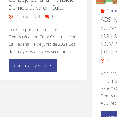
Democrática en Cuba
Opini
15 junio, 2021
0
ADS, 
SU AP
Consejo para la Transición
SOLID
Democrática en Cuba Comunicación
COMP
La Habana, 11 de junio de 2021 Los
OYOL
dos mayores desafíos simultáneos …
11 ju
Continua leyendo
ADS, M
Y SOLI
PERCY O
Democrát
ADS, re