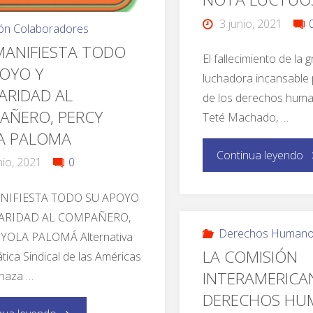
3 junio, 2021
ón Colaboradores
MANIFIESTA TODO
El fallecimiento de la g
OYO Y
luchadora incansable 
ARIDAD AL
de los derechos huma
AÑERO, PERCY
Teté Machado, …
A PALOMA
Continua leyendo
nio, 2021
0
ANIFIESTA TODO SU APOYO
DARIDAD AL COMPAÑERO,
Derechos Human
YOLA PALOMÁ Alternativa
LA COMISIÓN
ica Sindical de las Américas
INTERAMERICA
chaza …
DERECHOS HU