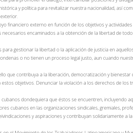
tórica y política para revitalizar nuestra nacionalidad, así co
exterior.
yo financiero externo en función de los objetivos y actividades 
s necesarios encaminados a la obtención de la libertad de todos
 para gestionar la libertad o la aplicación de justicia en aque
condenas o no tienen un proceso legal justo, aun cuando nue
lo que contribuya a la liberación, democratización y bienestar 
a estos objetivos. Denunciar la violación a los derechos de los 
es cubanos dondequiera que éstos se encuentren, incluyendo aq
ores cubanos en las organizaciones sindicales, gremiales, profe
eivindicaciones y aspiraciones y contribuyan solidariamente a la
 en el Movimiento de los Trabajadores Latinoamericano y Mundia