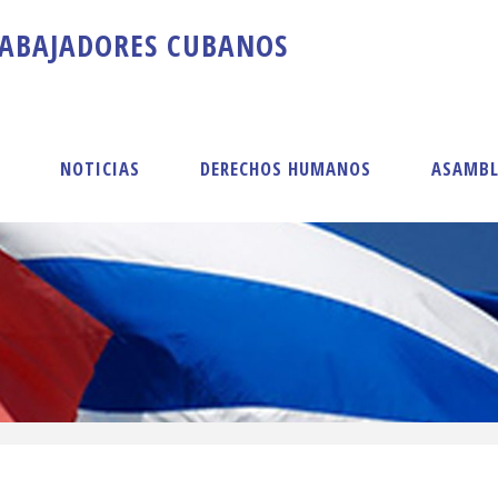
A
B
A
J
A
D
O
R
E
S
C
U
B
A
N
O
S
S
NOTICIAS
DERECHOS HUMANOS
ASAMBL