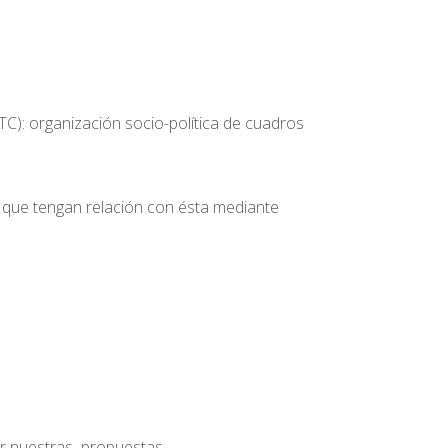
C): organización socio-política de cuadros
s que tengan relación con ésta mediante
ar nuestras propuestas.