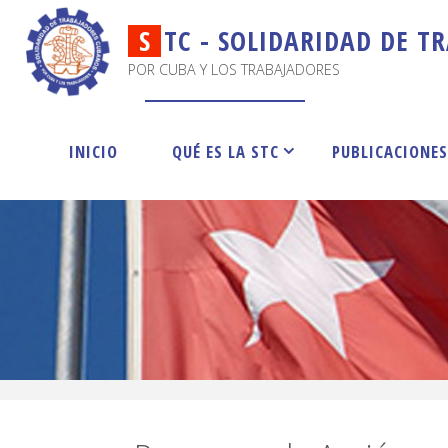
S
T
C
-
S
O
L
I
D
A
R
I
D
A
D
D
E
T
R
POR CUBA Y LOS TRABAJADORES
INICIO
QUÉ ES LA STC
PUBLICACIONE