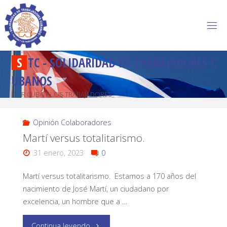
S
T
C
-
S
O
L
I
D
A
R
I
D
A
D
D
E
T
R
A
B
A
J
A
D
O
R
E
S
C
U
B
A
N
O
S
POR CUBA Y LOS TRABAJADORES
Opinión Colaboradores
Martí versus totalitarismo.
31 enero, 2023
0
Martí versus totalitarismo. Estamos a 170 años del
nacimiento de José Martí, un ciudadano por
excelencia, un hombre que a …
Continua leyendo