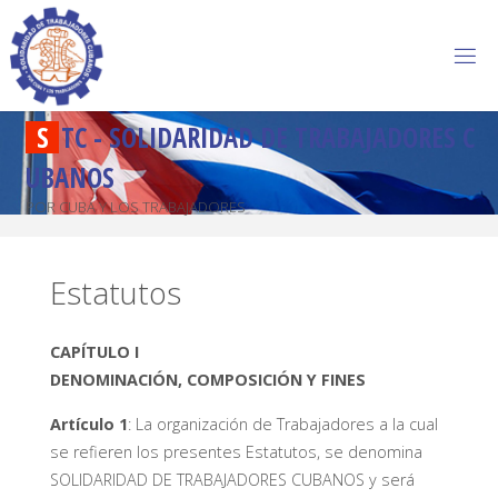
S
T
C
-
S
O
L
I
D
A
R
I
D
A
D
D
E
T
R
A
B
A
J
A
D
O
R
E
S
C
U
B
A
N
O
S
POR CUBA Y LOS TRABAJADORES
Estatutos
CAPÍTULO I
DENOMINACIÓN, COMPOSICIÓN Y FINES
Artículo 1
: La organización de Trabajadores a la cual
se refieren los presentes Estatutos, se denomina
SOLIDARIDAD DE TRABAJADORES CUBANOS y será