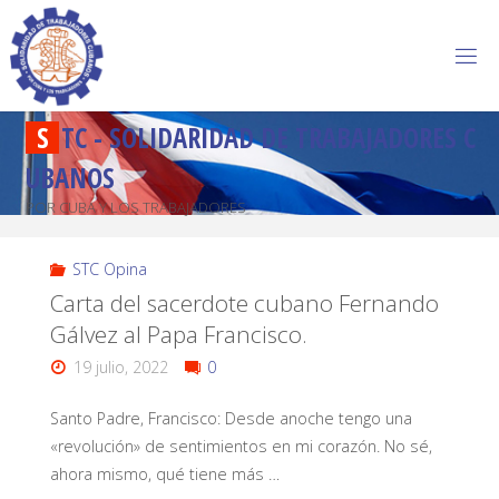
S
T
C
-
S
O
L
I
D
A
R
I
D
A
D
D
E
T
R
A
B
A
J
A
D
O
R
E
S
C
U
B
A
N
O
S
POR CUBA Y LOS TRABAJADORES
STC Opina
Carta del sacerdote cubano Fernando
Gálvez al Papa Francisco.
19 julio, 2022
0
Santo Padre, Francisco: Desde anoche tengo una
«revolución» de sentimientos en mi corazón. No sé,
ahora mismo, qué tiene más …