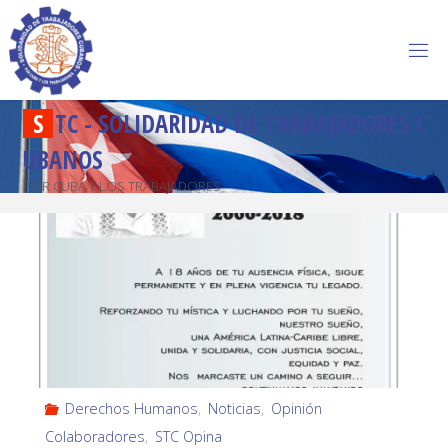
S
T
C
-
S
O
L
I
D
A
R
I
D
A
D
D
E
T
R
A
B
A
J
A
D
O
R
E
S
C
U
B
A
N
O
S
POR CUBA Y LOS TRABAJADORES
Derechos Humanos
,
Noticias
,
Opinión
Colaboradores
,
STC Opina