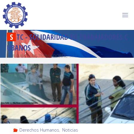
S
T
C
-
S
O
L
I
D
A
R
I
D
A
D
D
E
T
R
A
B
A
J
A
D
O
R
E
S
C
U
B
A
N
O
S
POR CUBA Y LOS TRABAJADORES
Derechos Humanos
,
Noticias