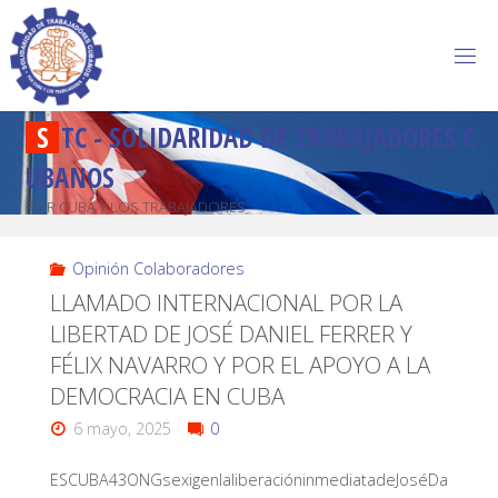
S
T
C
-
S
O
L
I
D
A
R
I
D
A
D
D
E
T
R
A
B
A
J
A
D
O
R
E
S
C
U
B
A
N
O
S
POR CUBA Y LOS TRABAJADORES
Opinión Colaboradores
LLAMADO INTERNACIONAL POR LA
LIBERTAD DE JOSÉ DANIEL FERRER Y
FÉLIX NAVARRO Y POR EL APOYO A LA
DEMOCRACIA EN CUBA
6 mayo, 2025
0
ESCUBA43ONGsexigenlaliberacióninmediatadeJoséDa