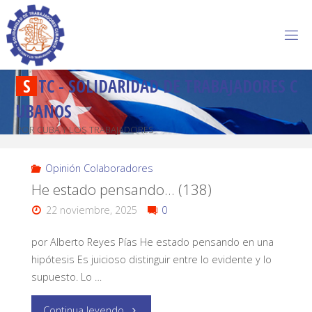
S
T
C
-
S
O
L
I
D
A
R
I
D
A
D
D
E
T
R
A
B
A
J
A
D
O
R
E
S
C
U
B
A
N
O
S
POR CUBA Y LOS TRABAJADORES
Opinión Colaboradores
He estado pensando… (138)
22 noviembre, 2025
0
por Alberto Reyes Pías He estado pensando en una
hipótesis Es juicioso distinguir entre lo evidente y lo
supuesto. Lo …
Continua leyendo