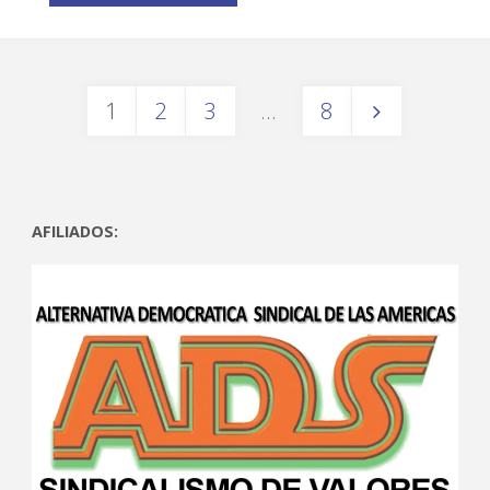
1
2
3
…
8
AFILIADOS: