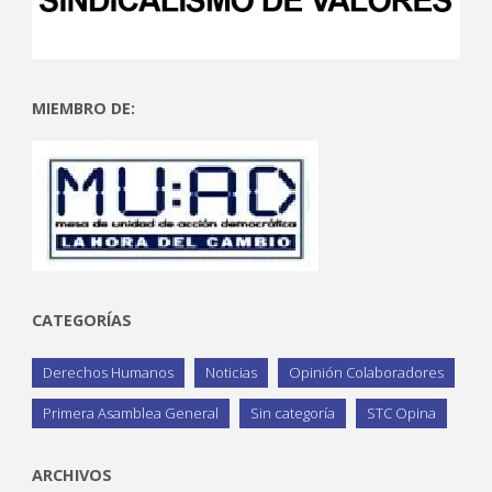
MIEMBRO DE:
CATEGORÍAS
Derechos Humanos
Noticias
Opinión Colaboradores
Primera Asamblea General
Sin categoría
STC Opina
ARCHIVOS