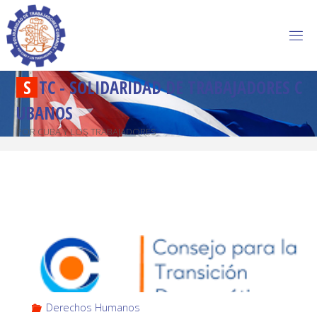
S
T
C
-
S
O
L
I
D
A
R
I
D
A
D
D
E
T
R
A
B
A
J
A
D
O
R
E
S
C
U
B
A
N
O
S
POR CUBA Y LOS TRABAJADORES
Derechos Humanos