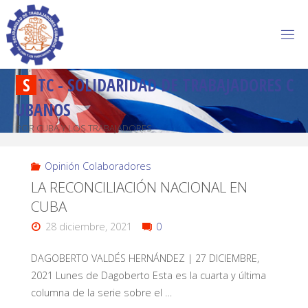
S
T
C
-
S
O
L
I
D
A
R
I
D
A
D
D
E
T
R
A
B
A
J
A
D
O
R
E
S
C
U
B
A
N
O
S
POR CUBA Y LOS TRABAJADORES
Opinión Colaboradores
LA RECONCILIACIÓN NACIONAL EN
CUBA
28 diciembre, 2021
0
DAGOBERTO VALDÉS HERNÁNDEZ | 27 DICIEMBRE,
2021 Lunes de Dagoberto Esta es la cuarta y última
columna de la serie sobre el …