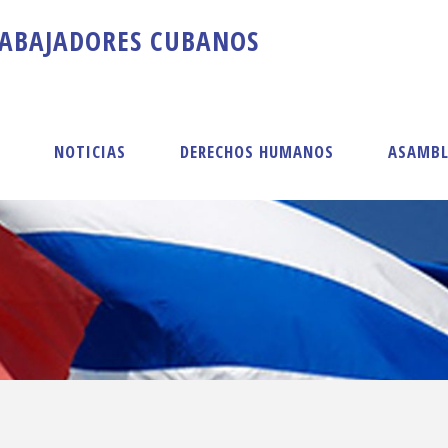
A
B
A
J
A
D
O
R
E
S
C
U
B
A
N
O
S
S
NOTICIAS
DERECHOS HUMANOS
ASAMBL