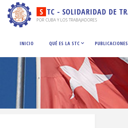
S
T
C
-
S
O
L
I
D
A
R
I
D
A
D
D
E
T
R
POR CUBA Y LOS TRABAJADORES
INICIO
QUÉ ES LA STC
PUBLICACIONE