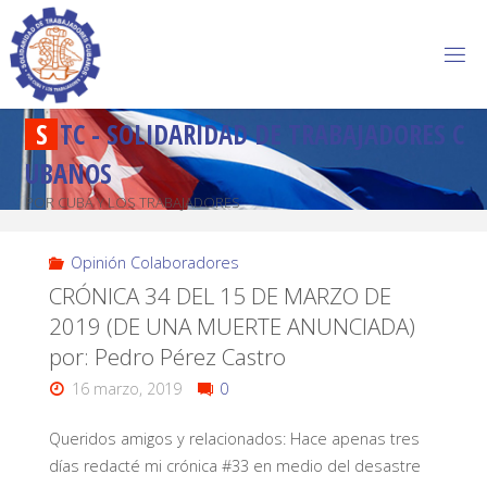
S
T
C
-
S
O
L
I
D
A
R
I
D
A
D
D
E
T
R
A
B
A
J
A
D
O
R
E
S
C
U
B
A
N
O
S
POR CUBA Y LOS TRABAJADORES
Opinión Colaboradores
CRÓNICA 34 DEL 15 DE MARZO DE
2019 (DE UNA MUERTE ANUNCIADA)
por: Pedro Pérez Castro
16 marzo, 2019
0
Queridos amigos y relacionados: Hace apenas tres
días redacté mi crónica #33 en medio del desastre