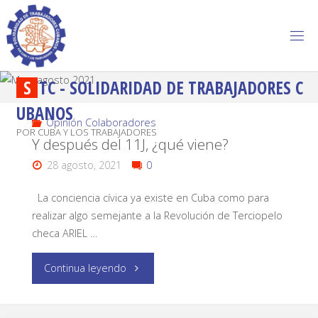
S
T
C
-
S
O
L
I
D
A
R
I
D
A
D
D
E
T
R
A
B
A
J
A
D
O
R
E
S
C
U
B
A
N
O
S
Opinión Colaboradores
POR CUBA Y LOS TRABAJADORES
Y después del 11J, ¿qué viene?
28 agosto, 2021
0
La conciencia cívica ya existe en Cuba como para
realizar algo semejante a la Revolución de Terciopelo
checa ARIEL …
Continua leyendo