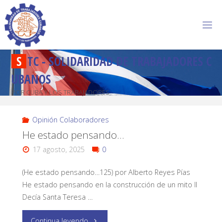
S
T
C
-
S
O
L
I
D
A
R
I
D
A
D
D
E
T
R
A
B
A
J
A
D
O
R
E
S
C
U
B
A
N
O
S
POR CUBA Y LOS TRABAJADORES
Opinión Colaboradores
He estado pensando…
17 agosto, 2025
0
(He estado pensando…125) por Alberto Reyes Pías
He estado pensando en la construcción de un mito II
Decía Santa Teresa …
Continua leyendo