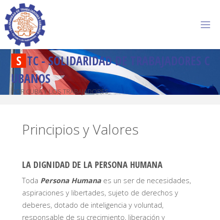
S
T
C
-
S
O
L
I
D
A
R
I
D
A
D
D
E
T
R
A
B
A
J
A
D
O
R
E
S
C
U
B
A
N
O
S
POR CUBA Y LOS TRABAJADORES
Principios y Valores
LA DIGNIDAD DE LA PERSONA HUMANA
Toda
Persona Humana
es un ser de necesidades,
aspiraciones y libertades, sujeto de derechos y
deberes, dotado de inteligencia y voluntad,
responsable de su crecimiento, liberación y