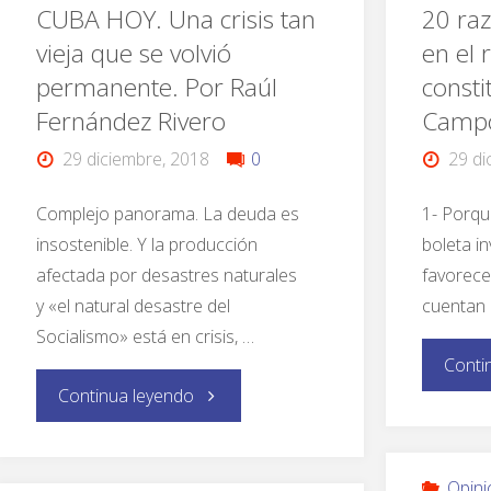
CUBA HOY. Una crisis tan
20 ra
vieja que se volvió
en el 
permanente. Por Raúl
consti
Fernández Rivero
Camp
29 diciembre, 2018
0
29 di
Complejo panorama. La deuda es
1- Porqu
insostenible. Y la producción
boleta in
afectada por desastres naturales
favorece
y «el natural desastre del
cuentan
Socialismo» está en crisis, …
Conti
Continua leyendo
Opini