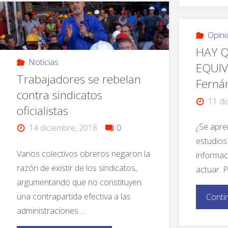
Opini
HAY Q
Noticias
EQUIV
Trabajadores se rebelan
Ferná
contra sindicatos
11 di
oficialistas
¿Se apre
14 diciembre, 2018
0
estudios
Varios colectivos obreros negaron la
informac
razón de existir de los sindicatos,
actuar. 
argumentando que no constituyen
una contrapartida efectiva a las
Conti
administraciones …