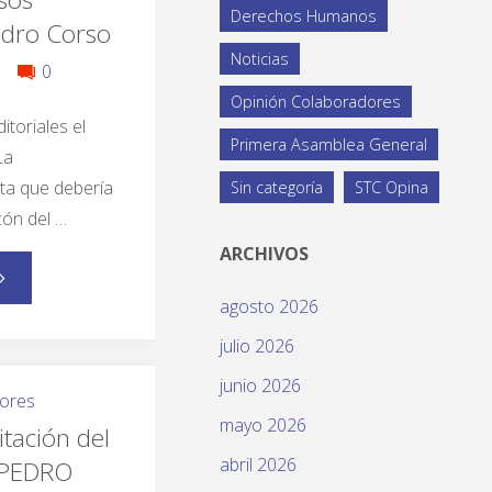
Derechos Humanos
Pedro Corso
Noticias
0
Opinión Colaboradores
itoriales el
Primera Asamblea General
La
ta que debería
Sin categoría
STC Opina
cón del …
ARCHIVOS
agosto 2026
julio 2026
junio 2026
ores
mayo 2026
itación del
abril 2026
 PEDRO