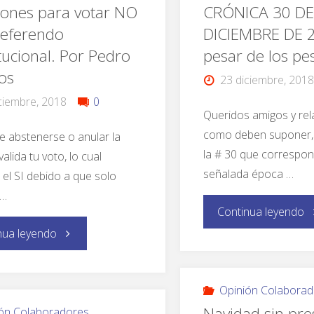
zones para votar NO
CRÓNICA 30 DE
referendo
DICIEMBRE DE 
tucional. Por Pedro
pesar de los pe
os
23 diciembre, 2018
ciembre, 2018
0
Queridos amigos y rel
como deben suponer,
e abstenerse o anular la
la # 30 que correspon
valida tu voto, lo cual
señalada época …
 el SI debido a que solo
 …
Continua leyendo
nua leyendo
Opinión Colaborad
Navidad sin pre
ón Colaboradores