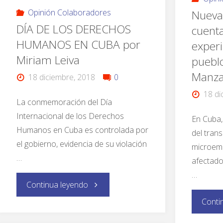
Opinión Colaboradores
Nuevas
DÍA DE LOS DERECHOS
cuenta
HUMANOS EN CUBA por
experi
Miriam Leiva
puebl
Manz
18 diciembre, 2018
0
18 di
La conmemoración del Día
Internacional de los Derechos
En Cuba,
Humanos en Cuba es controlada por
del trans
el gobierno, evidencia de su violación
microemp
…
afectado
…
Continua leyendo
Conti