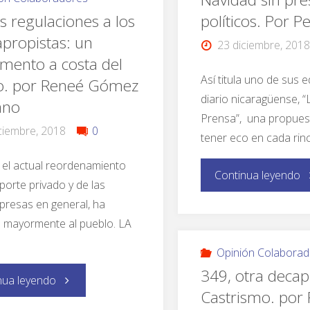
 regulaciones a los
políticos. Por 
propistas: un
23 diciembre, 2018
mento a costa del
Así titula uno de sus ed
o. por Reneé Gómez
diario nicaragüense, “
ano
Prensa”, una propues
ciembre, 2018
0
tener eco en cada rin
 el actual reordenamiento
Continua leyendo
porte privado y de las
resas en general, ha
 mayormente al pueblo. LA
Opinión Colaborad
349, otra decap
nua leyendo
Castrismo. por