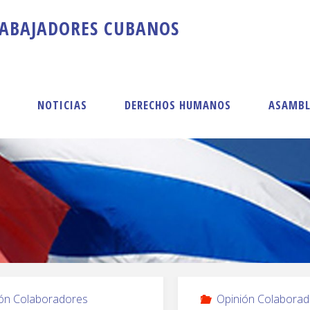
A
B
A
J
A
D
O
R
E
S
C
U
B
A
N
O
S
S
NOTICIAS
DERECHOS HUMANOS
ASAMBL
ón Colaboradores
Opinión Colaborad