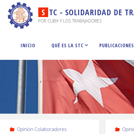
S
T
C
-
S
O
L
I
D
A
R
I
D
A
D
D
E
T
R
POR CUBA Y LOS TRABAJADORES
INICIO
QUÉ ES LA STC
PUBLICACIONE
Opinión Colaboradores
Opini