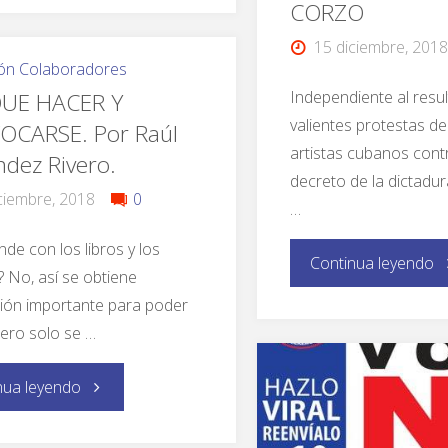
CORZO
15 diciembre, 2018
ón Colaboradores
Independiente al resu
UE HACER Y
valientes protestas 
OCARSE. Por Raúl
artistas cubanos cont
ndez Rivero.
decreto de la dictadu
ciembre, 2018
0
…
nde con los libros y los
Continua leyendo
? No, así se obtiene
ión importante para poder
Pero solo se …
nua leyendo