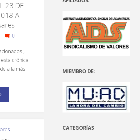
AFILIADOS:
L 23 DE
2018 A
sares
0
acionados ,
 esta crónica
de a la más
MIEMBRO DE:
CATEGORÍAS
ores
sos