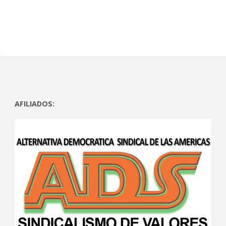
)
a
)
a
)
)
AFILIADOS: