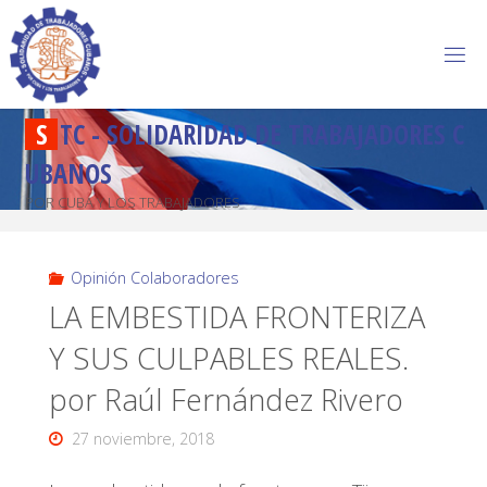
S
T
C
-
S
O
L
I
D
A
R
I
D
A
D
D
E
T
R
A
B
A
J
A
D
O
R
E
S
C
U
B
A
N
O
S
POR CUBA Y LOS TRABAJADORES
Opinión Colaboradores
LA EMBESTIDA FRONTERIZA
Y SUS CULPABLES REALES.
por Raúl Fernández Rivero
27 noviembre, 2018