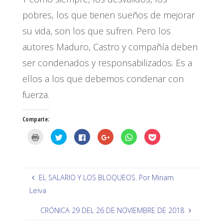
pobres, los que tienen sueños de mejorar
su vida, son los que sufren. Pero los
autores Maduro, Castro y compañía deben
ser condenados y responsabilizados. Es a
ellos a los que debemos condenar con
fuerza.
Comparte:
H
H
H
H
H
H
a
a
a
a
a
a
z
z
z
z
z
z
c
c
c
c
c
c
l
l
l
l
l
l
i
i
i
i
i
i
c
c
c
c
c
c
p
p
p
p
p
p
EL SALARIO Y LOS BLOQUEOS. Por Miriam
a
a
a
a
a
a
r
r
r
r
r
r
Leiva
a
a
a
a
a
a
i
c
c
c
c
c
m
o
o
o
o
o
CRÓNICA 29 DEL 26 DE NOVIEMBRE DE 2018
p
m
m
m
m
m
r
p
p
p
p
p