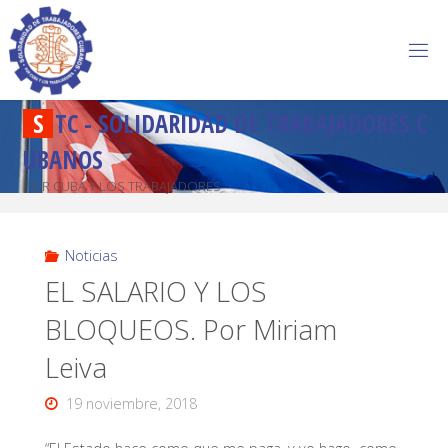
S
T
C
-
S
O
L
I
D
A
R
I
D
A
D
D
E
T
R
A
B
A
J
A
D
O
R
E
S
C
U
B
A
N
O
S
POR CUBA Y LOS TRABAJADORES
Noticias
EL SALARIO Y LOS
BLOQUEOS. Por Miriam
Leiva
19 noviembre, 2018