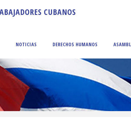
A
B
A
J
A
D
O
R
E
S
C
U
B
A
N
O
S
S
NOTICIAS
DERECHOS HUMANOS
ASAMBL