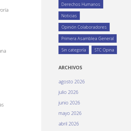
Derechos Humanos
oría
Noticias
Opinión Colaboradores
s
Primera Asamblea General
Sin categoría
STC Opina
una
ARCHIVOS
agosto 2026
julio 2026
junio 2026
as
mayo 2026
abril 2026