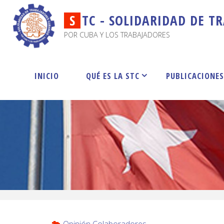
S
T
C
-
S
O
L
I
D
A
R
I
D
A
D
D
E
T
R
POR CUBA Y LOS TRABAJADORES
INICIO
QUÉ ES LA STC
PUBLICACIONE