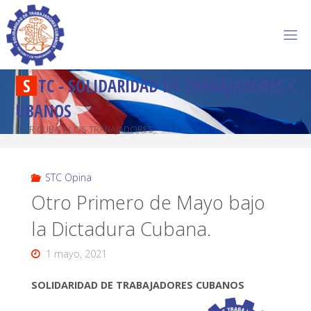
S
T
C
-
S
O
L
I
D
A
R
I
D
A
D
D
E
T
R
A
B
A
J
A
D
O
R
E
S
C
U
B
A
N
O
S
POR CUBA Y LOS TRABAJADORES
STC Opina
Otro Primero de Mayo bajo
la Dictadura Cubana.
1 mayo, 2021
SOLIDARIDAD DE TRABAJADORES CUBANOS