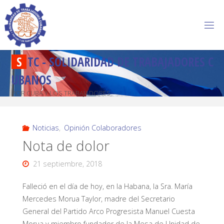
S
T
C
-
S
O
L
I
D
A
R
I
D
A
D
D
E
T
R
A
B
A
J
A
D
O
R
E
S
C
U
B
A
N
O
S
POR CUBA Y LOS TRABAJADORES
Noticias
,
Opinión Colaboradores
Nota de dolor
21 septiembre, 2018
Falleció en el día de hoy, en la Habana, la Sra. María
Mercedes Morua Taylor, madre del Secretario
General del Partido Arco Progresista Manuel Cuesta
Morua y miembro fundador de la Mesa de Unidad de