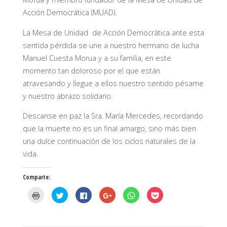
Acción Democrática (MUAD).
La Mesa de Unidad de Acción Democrática ante esta
sentida pérdida se une a nuestro hermano de lucha
Manuel Cuesta Morua y a su familia, en este
momento tan doloroso por el que están
atravesando y llegue a ellos nuestro sentido pésame
y nuestro abrazo solidario.
Descanse en paz la Sra. María Mercedes, recordando
que la muerte no es un final amargo, sino más bien
una dulce continuación de los ciclos naturales de la
vida.
Comparte:
H
H
H
H
H
H
a
a
a
a
a
a
z
z
z
z
z
z
c
c
c
c
c
c
l
l
l
l
l
l
i
i
i
i
i
i