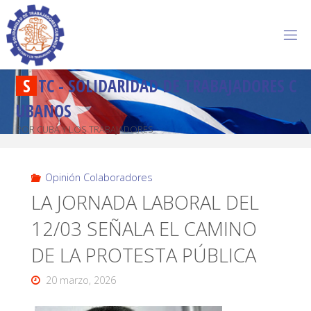
S
T
C
-
S
O
L
I
D
A
R
I
D
A
D
D
E
T
R
A
B
A
J
A
D
O
R
E
S
C
U
B
A
N
O
S
POR CUBA Y LOS TRABAJADORES
Opinión Colaboradores
LA JORNADA LABORAL DEL
12/03 SEÑALA EL CAMINO
DE LA PROTESTA PÚBLICA
20 marzo, 2026