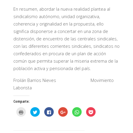
En resumen, abordar la nueva realidad plantea al
sindicalismo autónomo, unidad organizativa,
coherencia y originalidad en la propuesta, ello
significa disponerse a concertar en una zona de
distensión, de encuentro de las centrales sindicales,
con las diferentes corrientes sindicales, sindicatos no
confederados en procura de un plan de acción
común que permita superar la miseria extrema de la
población activa y pensionada del país.
Froilán Barrios Nieves Movimiento
Laborista
Comparte:
H
H
H
H
H
H
a
a
a
a
a
a
z
z
z
z
z
z
c
c
c
c
c
c
l
l
l
l
l
l
i
i
i
i
i
i
c
c
c
c
c
c