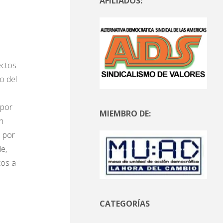
AFILIADOS:
ectos
o del
 por
MIEMBRO DE:
n
o por
e,
tos a
CATEGORÍAS