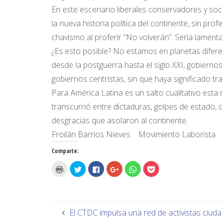
En este escenario liberales conservadores y soci
la nueva historia política del continente, sin pr
chavismo al proferir “No volverán”. Sería lamenta
¿Es esto posible? No estamos en planetas difer
desde la postguerra hasta el siglo XXI, gobiern
gobiernos centristas, sin que haya significado t
Para América Latina es un salto cualitativo esta 
transcurrió entre dictaduras, golpes de estado,
desgracias que asolaron al continente.
Froilán Barrios Nieves Movimiento Laborista
Comparte:
H
H
H
H
H
H
a
a
a
a
a
a
z
z
z
z
z
z
c
c
c
c
c
c
l
l
l
l
l
l
i
i
i
i
i
i
c
c
c
c
c
c
p
p
p
p
p
p
El CTDC impulsa una red de activistas ciu
a
a
a
a
a
a
r
r
r
r
r
r