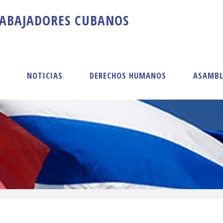
A
B
A
J
A
D
O
R
E
S
C
U
B
A
N
O
S
S
NOTICIAS
DERECHOS HUMANOS
ASAMBL