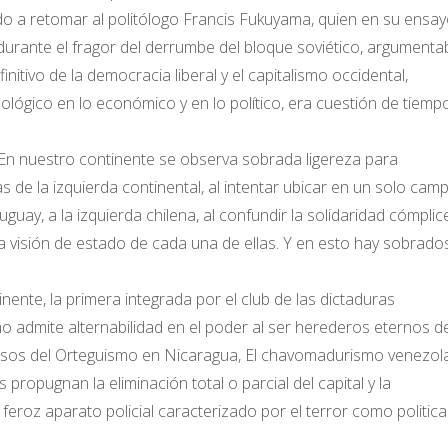
do a retomar al politólogo Francis Fukuyama, quien en su ensayo
, durante el fragor del derrumbe del bloque soviético, argumenta
initivo de la democracia liberal y el capitalismo occidental,
eológico en lo económico y en lo político, era cuestión de tiemp
? En nuestro continente se observa sobrada ligereza para
s de la izquierda continental, al intentar ubicar en un solo camp
uguay, a la izquierda chilena, al confundir la solidaridad cómpli
 visión de estado de cada una de ellas. Y en esto hay sobrado
tinente, la primera integrada por el club de las dictaduras
no admite alternabilidad en el poder al ser herederos eternos d
casos del Orteguismo en Nicaragua, El chavomadurismo venezol
opugnan la eliminación total o parcial del capital y la
eroz aparato policial caracterizado por el terror como politica