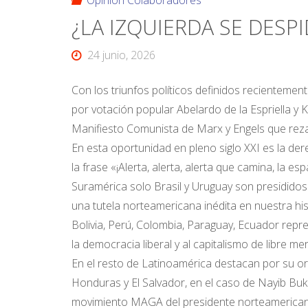
Opinión Colaboradores
¿LA IZQUIERDA SE DESP
24 junio, 2026
Con los triunfos políticos definidos recientemen
por votación popular Abelardo de la Espriella y K
Manifiesto Comunista de Marx y Engels que rez
En esta oportunidad en pleno siglo XXI es la der
la frase «¡Alerta, alerta, alerta que camina, la
Suramérica solo Brasil y Uruguay son presidido
una tutela norteamericana inédita en nuestra hist
Bolivia, Perú, Colombia, Paraguay, Ecuador repr
la democracia liberal y al capitalismo de libre me
En el resto de Latinoamérica destacan por su o
Honduras y El Salvador, en el caso de Nayib Buke
movimiento MAGA del presidente norteamerica