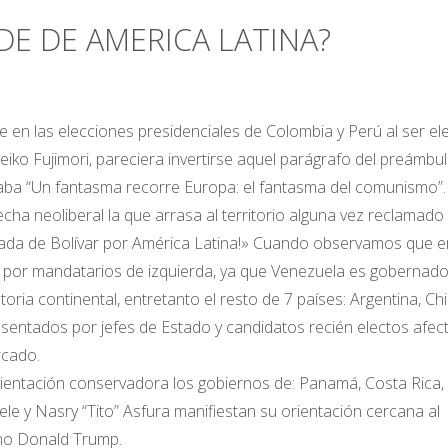
IDE DE AMERICA LATINA?
te en las elecciones presidenciales de Colombia y Perú al ser el
eiko Fujimori, pareciera invertirse aquel parágrafo del preámbul
aba “Un fantasma recorre Europa: el fantasma del comunismo”.
echa neoliberal la que arrasa al territorio alguna vez reclamado
 espada de Bolívar por América Latina!» Cuando observamos que e
s por mandatarios de izquierda, ya que Venezuela es gobernad
oria continental, entretanto el resto de 7 países: Argentina, Chil
esentados por jefes de Estado y candidatos recién electos afec
rcado.
rientación conservadora los gobiernos de: Panamá, Costa Rica,
le y Nasry “Tito” Asfura manifiestan su orientación cercana al
no Donald Trump.