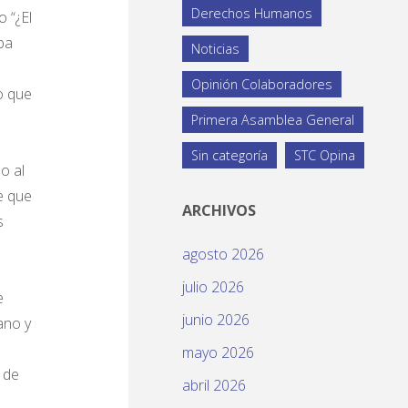
Derechos Humanos
 “¿El
ba
Noticias
Opinión Colaboradores
o que
Primera Asamblea General
Sin categoría
STC Opina
o al
ce que
ARCHIVOS
s
agosto 2026
julio 2026
e
junio 2026
ano y
mayo 2026
 de
abril 2026