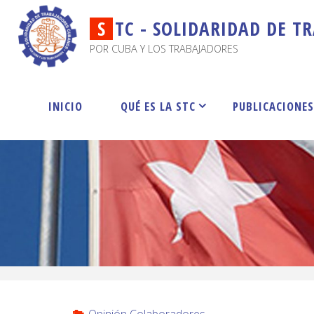
S
T
C
-
S
O
L
I
D
A
R
I
D
A
D
D
E
T
R
POR CUBA Y LOS TRABAJADORES
INICIO
QUÉ ES LA STC
PUBLICACIONE