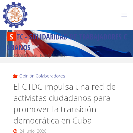
S
T
C
-
S
O
L
I
D
A
R
I
D
A
D
D
E
T
R
A
B
A
J
A
D
O
R
E
S
C
U
B
A
N
O
S
POR CUBA Y LOS TRABAJADORES
Opinión Colaboradores
El CTDC impulsa una red de
activistas ciudadanos para
promover la transición
democrática en Cuba
24 junio, 2026