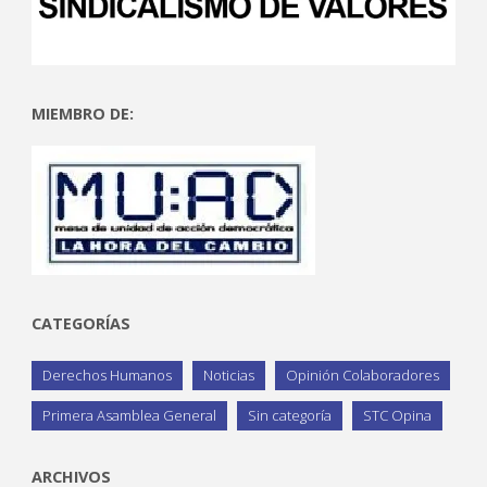
MIEMBRO DE:
CATEGORÍAS
Derechos Humanos
Noticias
Opinión Colaboradores
Primera Asamblea General
Sin categoría
STC Opina
ARCHIVOS