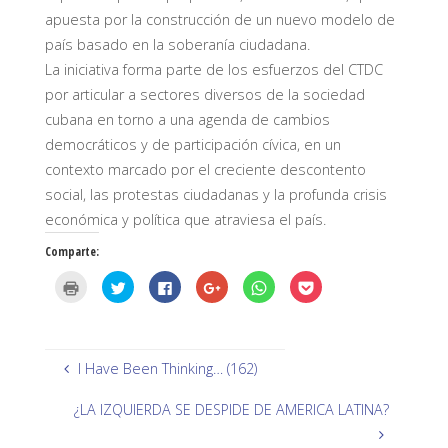
apuesta por la construcción de un nuevo modelo de
país basado en la soberanía ciudadana.
La iniciativa forma parte de los esfuerzos del CTDC
por articular a sectores diversos de la sociedad
cubana en torno a una agenda de cambios
democráticos y de participación cívica, en un
contexto marcado por el creciente descontento
social, las protestas ciudadanas y la profunda crisis
económica y política que atraviesa el país.
Comparte:
H
H
H
H
H
H
a
a
a
a
a
a
z
z
z
z
z
z
c
c
c
c
c
c
l
l
l
l
l
l
i
i
i
i
i
i
c
c
c
c
c
c
p
p
p
p
p
p
I Have Been Thinking… (162)
a
a
a
a
a
a
r
r
r
r
r
r
a
a
a
a
a
a
¿LA IZQUIERDA SE DESPIDE DE AMERICA LATINA?
i
c
c
c
c
c
m
o
o
o
o
o
p
m
m
m
m
m