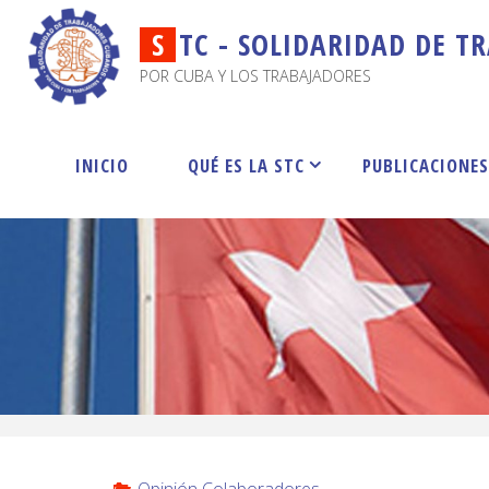
S
T
C
-
S
O
L
I
D
A
R
I
D
A
D
D
E
T
R
POR CUBA Y LOS TRABAJADORES
INICIO
QUÉ ES LA STC
PUBLICACIONE