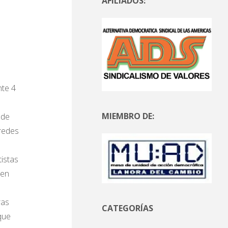
AFILIADOS:
nte 4
MIEMBRO DE:
 de
 redes
istas
 en
ras
CATEGORÍAS
que