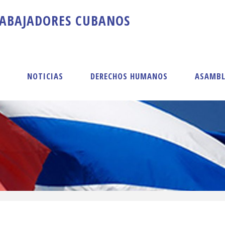
A
B
A
J
A
D
O
R
E
S
C
U
B
A
N
O
S
S
NOTICIAS
DERECHOS HUMANOS
ASAMBL