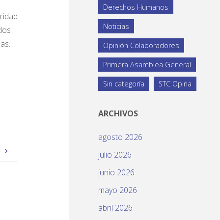
Derechos Humanos
ridad
Noticias
idos
as.
Opinión Colaboradores
Primera Asamblea General
Sin categoría
STC Opina
ARCHIVOS
agosto 2026
.
julio 2026
junio 2026
mayo 2026
abril 2026