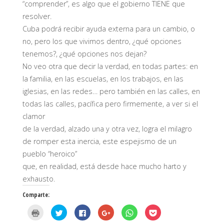
“comprender”, es algo que el gobierno TIENE que
resolver.
Cuba podrá recibir ayuda externa para un cambio, o
no, pero los que vivimos dentro, ¿qué opciones
tenemos?, ¿qué opciones nos dejan?
No veo otra que decir la verdad, en todas partes: en
la familia, en las escuelas, en los trabajos, en las
iglesias, en las redes… pero también en las calles, en
todas las calles, pacífica pero firmemente, a ver si el
clamor
de la verdad, alzado una y otra vez, logra el milagro
de romper esta inercia, este espejismo de un
pueblo “heroico”
que, en realidad, está desde hace mucho harto y
exhausto.
Comparte:
H
H
H
H
H
H
a
a
a
a
a
a
z
z
z
z
z
z