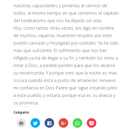
nuestras capacidades y ponerlas al servicio de
todos, al mismo tiempo en que cerremos el capítulo
del totalitarismo que nos ha dejado sin vida.
Hoy, como tantas otras veces, les digo en nombre
de muchos, váyanse, muestren respeto por este
pueblo cansado y hostigado por ustedes. Ya ha sido
más que suficiente. El sufrimiento que nos han
infligido ya ha de llegar a su fin. y también los invito a
mirar a Dios, a pedirle perdón para que los alcance
su misericordia. Y porque creo que la noche es más
oscura cuando está a punto de amanecer, renuevo
mi confianza en Dios Padre que sigue estando junto
a este pueblo, y estará, porque esa es su alianza y
su promesa.
Comparte:
H
H
H
H
H
H
a
a
a
a
a
a
z
z
z
z
z
z
c
c
c
c
c
c