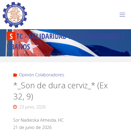
S
T
C
-
S
O
L
I
D
A
R
I
D
A
D
D
E
T
R
A
B
A
J
A
D
O
R
E
S
C
U
B
A
N
O
S
POR CUBA Y LOS TRABAJADORES
Opinión Colaboradores
*_Son de dura cerviz_* (Ex
32, 9)
23 junio, 2026
Sor Nadieska Almeida, HC
21 de junio de 2026