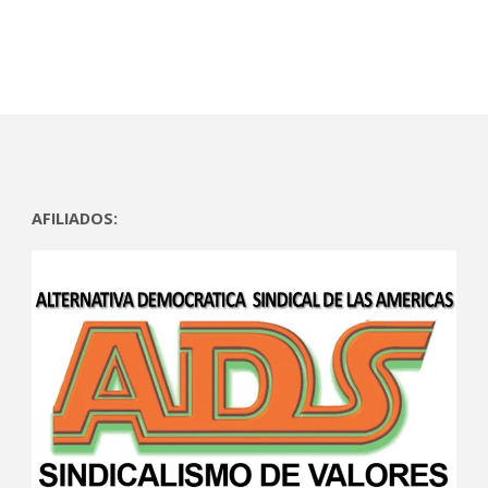
)
a
)
a
)
)
AFILIADOS: