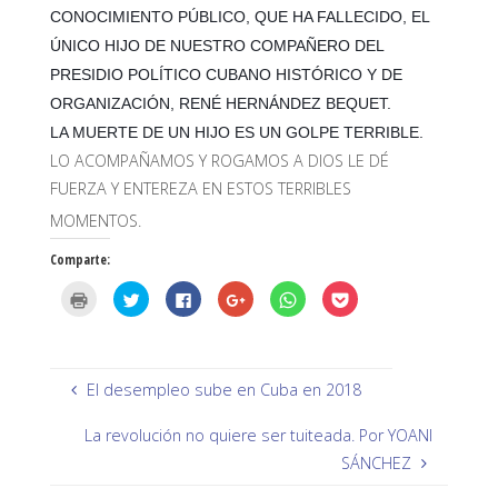
CONOCIMIENTO PÚBLICO, QUE HA FALLECIDO, EL
ÚNICO HIJO DE NUESTRO COMPAÑERO DEL
PRESIDIO POLÍTICO CUBANO HISTÓRICO Y DE
ORGANIZACIÓN, RENÉ HERNÁNDEZ BEQUET.
LA MUERTE DE UN HIJO ES UN GOLPE TERRIBLE.
LO ACOMPAÑAMOS Y ROGAMOS A DIOS LE DÉ
FUERZA Y ENTEREZA EN ESTOS TERRIBLES
MOMENTOS.
Comparte:
H
H
H
H
H
H
a
a
a
a
a
a
z
z
z
z
z
z
c
c
c
c
c
c
l
l
l
l
l
l
i
i
i
i
i
i
c
c
c
c
c
c
p
p
p
p
p
p
El desempleo sube en Cuba en 2018
a
a
a
a
a
a
r
r
r
r
r
r
a
a
a
a
a
a
La revolución no quiere ser tuiteada. Por YOANI
i
c
c
c
c
c
m
o
o
o
o
o
SÁNCHEZ
p
m
m
m
m
m
r
p
p
p
p
p
i
a
a
a
a
a