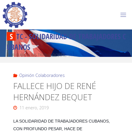
S
T
C
-
S
O
L
I
D
A
R
I
D
A
D
D
E
T
R
A
B
A
J
A
D
O
R
E
S
C
U
B
A
N
O
S
POR CUBA Y LOS TRABAJADORES
Opinión Colaboradores
FALLECE HIJO DE RENÉ
HERNÁNDEZ BEQUET
11 enero, 2019
LA SOLIDARIDAD DE TRABAJADORES CUBANOS,
CON PROFUNDO PESAR, HACE DE