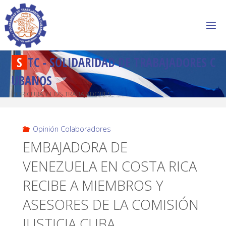
S
T
C
-
S
O
L
I
D
A
R
I
D
A
D
D
E
T
R
A
B
A
J
A
D
O
R
E
S
C
U
B
A
N
O
S
POR CUBA Y LOS TRABAJADORES
Opinión Colaboradores
EMBAJADORA DE
VENEZUELA EN COSTA RICA
RECIBE A MIEMBROS Y
ASESORES DE LA COMISIÓN
JUSTICIA CUBA