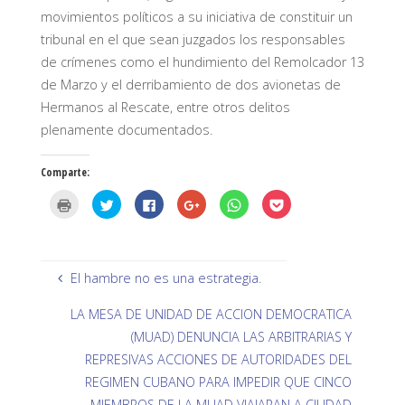
movimientos políticos a su iniciativa de constituir un
tribunal en el que sean juzgados los responsables
de crímenes como el hundimiento del Remolcador 13
de Marzo y el derribamiento de dos avionetas de
Hermanos al Rescate, entre otros delitos
plenamente documentados.
Comparte:
H
H
H
H
H
H
a
a
a
a
a
a
z
z
z
z
z
z
c
c
c
c
c
c
l
l
l
l
l
l
i
i
i
i
i
i
c
c
c
c
c
c
p
p
p
p
p
p
El hambre no es una estrategia.
a
a
a
a
a
a
r
r
r
r
r
r
a
a
a
a
a
a
LA MESA DE UNIDAD DE ACCION DEMOCRATICA
i
c
c
c
c
c
m
o
o
o
o
o
(MUAD) DENUNCIA LAS ARBITRARIAS Y
p
m
m
m
m
m
r
p
p
p
p
p
REPRESIVAS ACCIONES DE AUTORIDADES DEL
i
a
a
a
a
a
m
r
r
r
r
r
REGIMEN CUBANO PARA IMPEDIR QUE CINCO
i
t
t
t
t
t
r
i
i
i
i
i
MIEMBROS DE LA MUAD VIAJARAN A CIUDAD