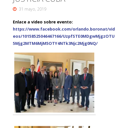
31 mayo, 2019
Enlace a video sobre evento:
https://www.facebook.com/orlando.boronat/vid
eos/10158525046467166/UzpfSTE0MDgwMjgzOTU
5Mjg2MTM6MjM5OTY4NTk3Njc2Mjg0NQ/