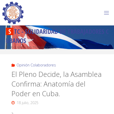
S
T
C
-
S
O
L
I
D
A
R
I
D
A
D
D
E
T
R
A
B
A
J
A
D
O
R
E
S
C
U
B
A
N
O
S
POR CUBA Y LOS TRABAJADORES
Opinión Colaboradores
El Pleno Decide, la Asamblea
Confirma: Anatomía del
Poder en Cuba.
18 julio, 2025