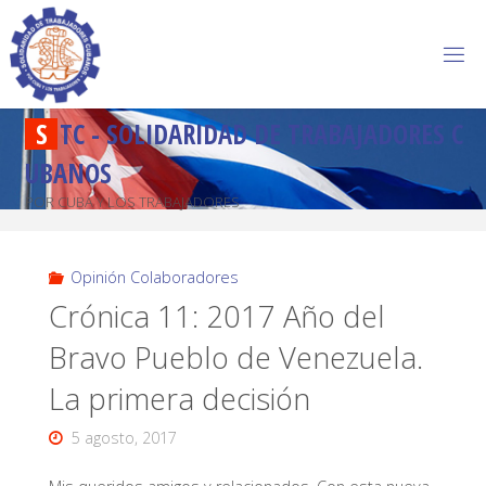
S
T
C
-
S
O
L
I
D
A
R
I
D
A
D
D
E
T
R
A
B
A
J
A
D
O
R
E
S
C
U
B
A
N
O
S
POR CUBA Y LOS TRABAJADORES
Opinión Colaboradores
Crónica 11: 2017 Año del
Bravo Pueblo de Venezuela.
La primera decisión
5 agosto, 2017