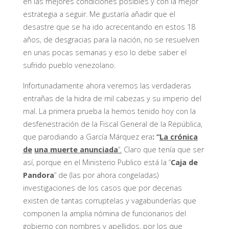
en las mejores condiciones posibles y con la mejor
estrategia a seguir. Me gustaría añadir que el
desastre que se ha ido acrecentando en estos 18
años, de desgracias para la nación, no se resuelven
en unas pocas semanas y eso lo debe saber el
sufrido pueblo venezolano.
Infortunadamente ahora veremos las verdaderas
entrañas de la hidra de mil cabezas y su imperio del
mal. La primera prueba la hemos tenido hoy con la
desfenestración de la Fiscal General de la
República,
que parodiando a García Márquez era
: “
La crónica
de
una muerte anunciada
”.
Claro que tenía que ser
así, porque en el Ministerio Publico está la “
Caja de
Pandora
” de (las por ahora congeladas)
investigaciones de los casos que por decenas
existen de tantas corruptelas y vagabunderías que
componen la amplia
nómina de funcionarios del
gobierno con nombres y apellidos, por los que