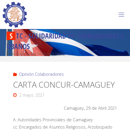
S
T
C
-
S
O
L
I
D
A
R
I
D
A
D
D
E
T
R
A
B
A
J
A
D
O
R
E
S
C
U
B
A
N
O
S
POR CUBA Y LOS TRABAJADORES
Opinión Colaboradores
CARTA CONCUR-CAMAGUEY
2 mayo, 2021
Camagüey, 29 de Abril 2021
A: Autoridades Provinciales de Camagüey
cc: Encargados de Asuntos Religiosos, Arzobispado