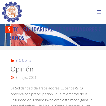
S
T
C
-
S
O
L
I
D
A
R
I
D
A
D
D
E
T
R
A
B
A
J
A
D
O
R
E
S
C
U
B
A
N
O
S
POR CUBA Y LOS TRABAJADORES
STC Opina
Opinión
3 mayo, 2021
La Solidaridad de Trabajadores Cubanos (STC)
observa con preocupación, que miembros de la
Seguridad del Estado invadieran esta madrugada la
casa del artista Luis Manuel Otero Alcántara, quien