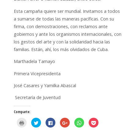
Esta campaña quiere ser mundial. Invitamos a todos
a sumarse de todas las maneras pacíficas. Con su
firma, con demostraciones, con reclamos ante
gobiernos y ante los organismos internacionales, con
los gestos del arte y con la solidaridad hacia las
familias. Están, ahí, los más olvidados de Cuba.
Marthadela Tamayo
Primera Vicepresidenta
José Casares y Yamilka Abascal
Secretaría de Juventud
Comparte:
H
H
H
H
H
H
a
a
a
a
a
a
z
z
z
z
z
z
c
c
c
c
c
c
l
l
l
l
l
l