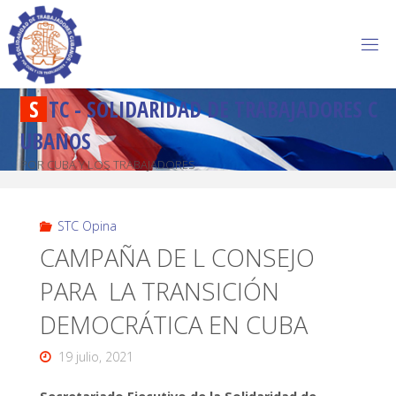
S
T
C
-
S
O
L
I
D
A
R
I
D
A
D
D
E
T
R
A
B
A
J
A
D
O
R
E
S
C
U
B
A
N
O
S
POR CUBA Y LOS TRABAJADORES
STC Opina
CAMPAÑA DE L CONSEJO
PARA LA TRANSICIÓN
DEMOCRÁTICA EN CUBA
19 julio, 2021