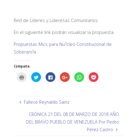
Red de Líderes y Lideresas Comunitarios
En el siguiente link podrán visualizar la propuesta.
Propuestas Mics para Nu?cleo Constitucional de
Soberani?a
Comparte:
H
H
H
H
H
H
a
a
a
a
a
a
z
z
z
z
z
z
c
c
c
c
c
c
l
l
l
l
l
l
i
i
i
i
i
i
c
c
c
c
c
c
p
p
p
p
p
p
Fallece Reynaldo Sainz
a
a
a
a
a
a
r
r
r
r
r
r
a
a
a
a
a
a
CRÓNICA 21 DEL 08 DE MARZO DE 2018 AÑO
i
c
c
c
c
c
m
o
o
o
o
o
DEL BRAVO PUEBLO DE VENEZUELA Por Pedro
p
m
m
m
m
m
r
p
p
p
p
p
Pérez Castro
i
a
a
a
a
a
m
r
r
r
r
r