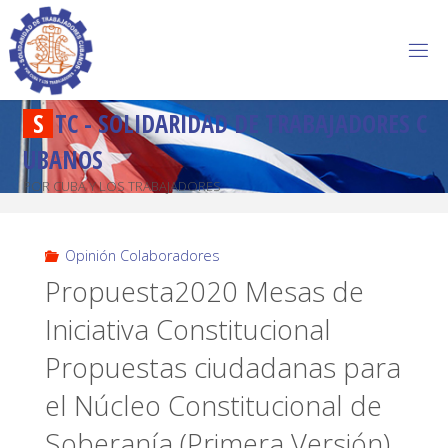
S
T
C
-
S
O
L
I
D
A
R
I
D
A
D
D
E
T
R
A
B
A
J
A
D
O
R
E
S
C
U
B
A
N
O
S
POR CUBA Y LOS TRABAJADORES
Opinión Colaboradores
Propuesta2020 Mesas de
Iniciativa Constitucional
Propuestas ciudadanas para
el Núcleo Constitucional de
Soberanía (Primera Versión)