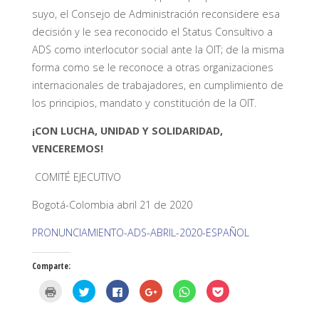
suyo, el Consejo de Administración reconsidere esa
decisión y le sea reconocido el Status Consultivo a
ADS como interlocutor social ante la OIT; de la misma
forma como se le reconoce a otras organizaciones
internacionales de trabajadores, en cumplimiento de
los principios, mandato y constitución de la OIT.
¡CON LUCHA, UNIDAD Y SOLIDARIDAD,
VENCEREMOS!
COMITÉ EJECUTIVO
Bogotá-Colombia abril 21 de 2020
PRONUNCIAMIENTO-ADS-ABRIL-2020-ESPAÑOL
Comparte:
H
H
H
H
H
H
a
a
a
a
a
a
z
z
z
z
z
z
c
c
c
c
c
c