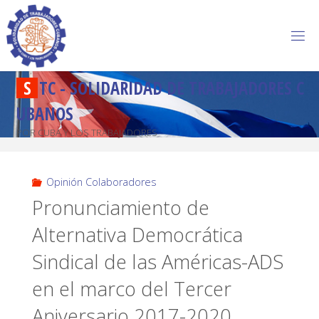
S
T
C
-
S
O
L
I
D
A
R
I
D
A
D
D
E
T
R
A
B
A
J
A
D
O
R
E
S
C
U
B
A
N
O
S
POR CUBA Y LOS TRABAJADORES
Opinión Colaboradores
Pronunciamiento de
Alternativa Democrática
Sindical de las Américas-ADS
en el marco del Tercer
Aniversario 2017-2020