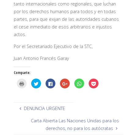
tanto internacionales como regionales, que luchan
por los derechos humanos para todos y en todas
partes, para que exijan de las autoridades cubanos
el cese inmediato de esos arbitrarios e injustos
actos.
Por el Secretariado Ejecutivo de la STC,
Juan Antonio Francés Garay
Comparte:
H
H
H
H
H
H
a
a
a
a
a
a
z
z
z
z
z
z
c
c
c
c
c
c
l
l
l
l
l
l
i
i
i
i
i
i
c
c
c
c
c
c
p
p
p
p
p
p
DENUNCIA URGENTE
a
a
a
a
a
a
r
r
r
r
r
r
a
a
a
a
a
a
Carta Abierta Las Naciones Unidas para los
i
c
c
c
c
c
m
o
o
o
o
o
derechos, no para los autócratas
p
m
m
m
m
m
r
p
p
p
p
p