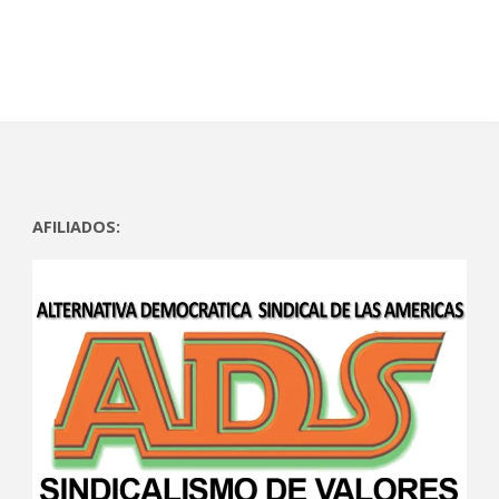
)
a
)
a
)
)
AFILIADOS: