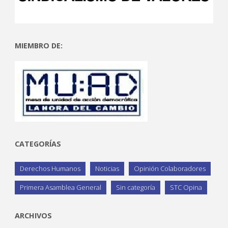
MIEMBRO DE:
CATEGORÍAS
Derechos Humanos
Noticias
Opinión Colaboradores
Primera Asamblea General
Sin categoría
STC Opina
ARCHIVOS