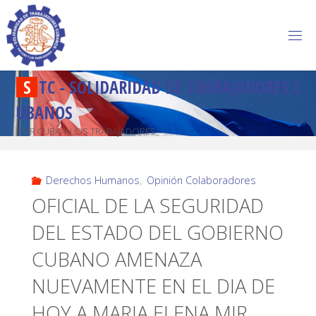
S
T
C
-
S
O
L
I
D
A
R
I
D
A
D
D
E
T
R
A
B
A
J
A
D
O
R
E
S
C
U
B
A
N
O
S
POR CUBA Y LOS TRABAJADORES
Derechos Humanos
,
Opinión Colaboradores
OFICIAL DE LA SEGURIDAD
DEL ESTADO DEL GOBIERNO
CUBANO AMENAZA
NUEVAMENTE EN EL DIA DE
HOY A MARIA ELENA MIR