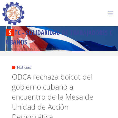
S
T
C
-
S
O
L
I
D
A
R
I
D
A
D
D
E
T
R
A
B
A
J
A
D
O
R
E
S
C
U
B
A
N
O
S
POR CUBA Y LOS TRABAJADORES
Noticias
ODCA rechaza boicot del
gobierno cubano a
encuentro de la Mesa de
Unidad de Acción
Democrática