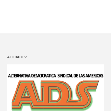
)
a
)
a
)
)
AFILIADOS: