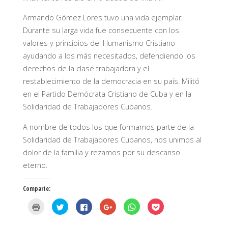
Armando Gómez Lores tuvo una vida ejemplar.
Durante su larga vida fue consecuente con los
valores y principios del Humanismo Cristiano
ayudando a los más necesitados, defendiendo los
derechos de la clase trabajadora y el
restablecimiento de la democracia en su país. Militó
en el Partido Demócrata Cristiano de Cuba y en la
Solidaridad de Trabajadores Cubanos.
A nombre de todos los que formamos parte de la
Solidaridad de Trabajadores Cubanos, nos unimos al
dolor de la familia y rezamos por su descanso
eterno.
Comparte:
H
H
H
H
H
H
a
a
a
a
a
a
z
z
z
z
z
z
c
c
c
c
c
c