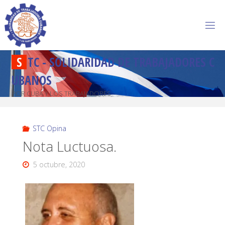
S
T
C
-
S
O
L
I
D
A
R
I
D
A
D
D
E
T
R
A
B
A
J
A
D
O
R
E
S
C
U
B
A
N
O
S
POR CUBA Y LOS TRABAJADORES
STC Opina
Nota Luctuosa.
5 octubre, 2020