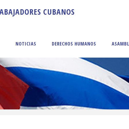
A
B
A
J
A
D
O
R
E
S
C
U
B
A
N
O
S
S
NOTICIAS
DERECHOS HUMANOS
ASAMBL