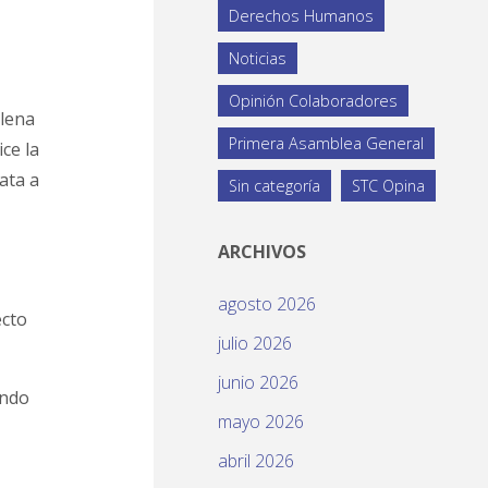
Derechos Humanos
Noticias
Opinión Colaboradores
plena
Primera Asamblea General
ce la
ata a
Sin categoría
STC Opina
ARCHIVOS
agosto 2026
ecto
julio 2026
junio 2026
endo
mayo 2026
abril 2026