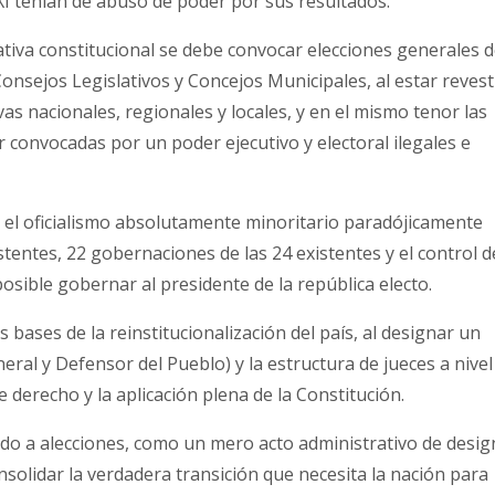
XXI teñían de abuso de poder por sus resultados.
tiva constitucional se debe convocar elecciones generales 
nsejos Legislativos y Concejos Municipales, al estar revest
ivas nacionales, regionales y locales, y en el mismo tenor las
 convocadas por un poder ejecutivo y electoral ilegales e
de el oficialismo absolutamente minoritario paradójicamente
stentes, 22 gobernaciones de las 24 existentes y el control d
osible gobernar al presidente de la república electo.
 bases de la reinstitucionalización del país, al designar un
neral y Defensor del Pueblo) y la estructura de jueces a nivel
 derecho y la aplicación plena de la Constitución.
do a alecciones, como un mero acto administrativo de desig
nsolidar la verdadera transición que necesita la nación para