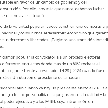
futable en favor de un cambio de gobierno y del
 Constitución. Por ello, hoy más que nunca, debemos luchar
se reconozca ese triunfo.
do de la voluntad popular, puede construir una democracia 
a nacional y conducirnos al desarrollo económico que garanti
 de sus derechos y libertades. ¡Exigimos una transición inmedi
ad.
n clamor popular la convocatoria a un proceso electoral
as diferentes encuestas donde mas de un 80% rechaza el
interrogante frente al resultado del 28 J 2024 cuando fue el
zález Urrutia como presidente de la nación.
sidencial aun cuando ya hay un presidente electo el 28-J, si
integrado por personalidades que garanticen la calidad y la
al poder ejecutivo y a las FABN, cuya intromisión en