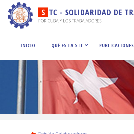
S
T
C
-
S
O
L
I
D
A
R
I
D
A
D
D
E
T
R
POR CUBA Y LOS TRABAJADORES
INICIO
QUÉ ES LA STC
PUBLICACIONE