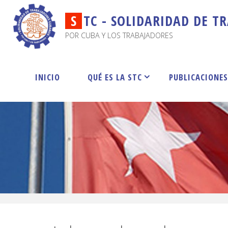
S
T
C
-
S
O
L
I
D
A
R
I
D
A
D
D
E
T
R
POR CUBA Y LOS TRABAJADORES
INICIO
QUÉ ES LA STC
PUBLICACIONE