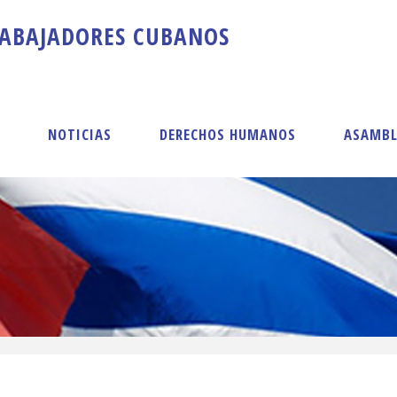
A
B
A
J
A
D
O
R
E
S
C
U
B
A
N
O
S
S
NOTICIAS
DERECHOS HUMANOS
ASAMBL