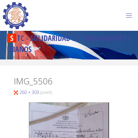
S
T
C
-
S
O
L
I
D
A
R
I
D
A
D
D
E
T
R
A
B
A
J
A
D
O
R
E
S
C
U
B
A
N
O
S
POR CUBA Y LOS TRABAJADORES
IMG_5506
260 × 303
pixels