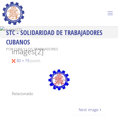
STC - SOLIDARIDAD DE TRABAJADORES
CUBANOS
images[2]
POR CUBA Y LOS TRABAJADORES
80 × 79
pixels
Relacionado
Next image